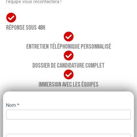
l’équipe vous recontactera !
Réponse sous 48h
Entretien téléphonique personnalisé
Dossier de candidature complet
Immersion avec les équipes
Nous
Nom
*
rejoindre