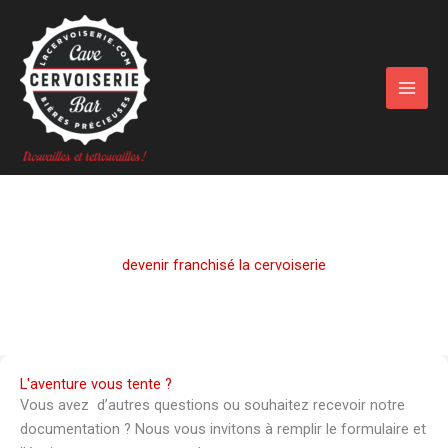
Aller
au
contenu
devenir franchisé la cervoiserie
L'aventure vous tente ?
Vous avez d’autres questions ou souhaitez recevoir notre
documentation ? Nous vous invitons à remplir le formulaire et