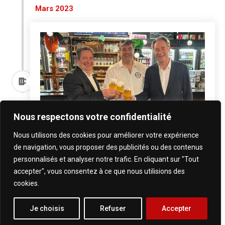
Mars 2023
Nous respectons votre confidentialité
Nous utilisons des cookies pour améliorer votre expérience
C10 acquiert le réseau de
de navigation, vous proposer des publicités ou des contenus
franchise
personnalisés et analyser notre trafic. En cliquant sur "Tout
accepter", vous consentez à ce que nous utilisions des
Le leader de la distribution de boissons acquiert
cookies.
le réseau de franchise la Cervoiserie.
Je choisis
Refuser
Accepter