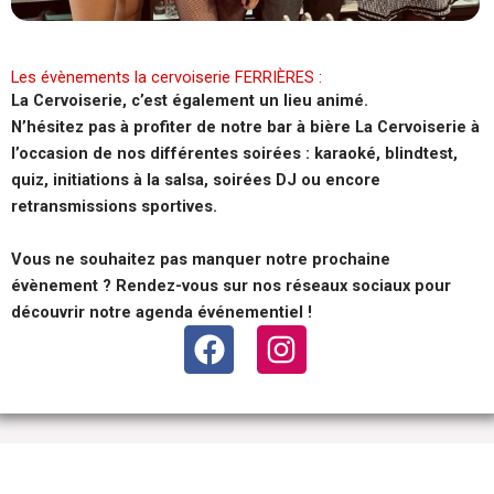
Les évènements la cervoiserie FERRIÈRES :
La Cervoiserie, c’est également un lieu animé.
N’hésitez pas à profiter de notre bar à bière La Cervoiserie à
l’occasion de nos différentes soirées : karaoké, blindtest,
quiz, initiations à la salsa, soirées DJ ou encore
retransmissions sportives.
Vous ne souhaitez pas manquer notre prochaine
évènement ? Rendez-vous sur nos réseaux sociaux pour
découvrir notre agenda événementiel !
F
I
a
n
c
s
e
t
b
a
o
g