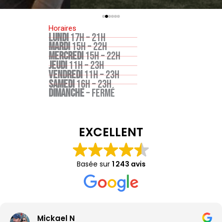
Horaires
LUNDI
17H – 21H
MARDI
15H – 22H
MERCREDI
15H – 22H
JEUDI
11H – 23H
VENDREDI
11H – 23H
SAMEDI
16H – 23H
DIMANCHE
– FERMÉ
EXCELLENT
Basée sur
1 243 avis
Mickael N