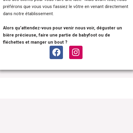
préférons que vous vous fassiez le vôtre en venant directement
dans notre établissement.
Alors qu’attendez-vous pour venir nous voir, déguster un
bière précieuse, faire une partie de babyfoot ou de
fléchettes et manger un bout ?
F
I
a
n
c
s
e
t
b
a
o
g
o
r
k
a
m