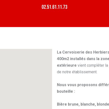
02.51.61.11.73
La Cervoiserie des Herbier
400m2 installés dans la zone
extérieure
vient compléter la 
de notre établissement.
Nous vous proposons différ
bouteille :
Bière brune, blanche, blonde