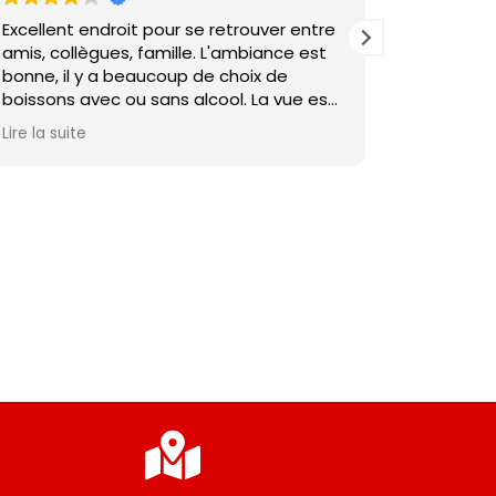
Excellent endroit pour se retrouver entre
Super serv
amis, collègues, famille. L'ambiance est
Bonnes biè
bonne, il y a beaucoup de choix de
boissons avec ou sans alcool. La vue est
superbe. Dedans ou dehors. L'équipe est
Lire la suite
super. Les tapas sont moyennes...