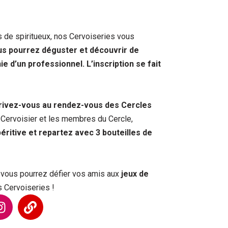
 de spiritueux, nos Cervoiseries vous
us pourrez déguster et découvrir de
ie d’un professionnel.
L’inscription se fait
crivez-vous au rendez-vous des Cercles
Cervoisier et les membres du Cercle,
éritive et repartez avec 3 bouteilles de
 vous pourrez défier vos amis aux
jeux de
 Cervoiseries !
I
L
n
i
s
n