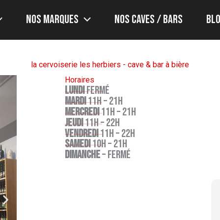
Nos marques
Nos caves / bars
Bl
la cervoiserie les herbiers - cave & bar à bière
Horaires
LUNDI
fermé
MARDI
11H – 21H
MERCREDI
11H – 21H
JEUDI
11H – 22H
VENDREDI
11H – 22H
SAMEDI
10H – 21H
DIMANCHE
– FERMÉ