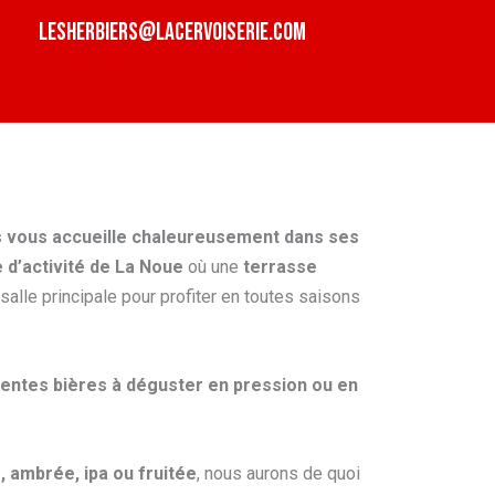
lesherbiers@lacervoiserie.com
s vous accueille chaleureusement dans ses
 d’activité de La Noue
où une
terrasse
salle principale pour profiter en toutes saisons
entes bières à déguster en pression ou en
, ambrée, ipa ou fruitée
, nous aurons de quoi