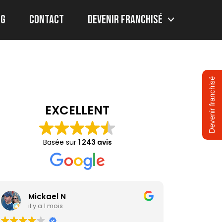
og
Contact
Devenir franchisé
Devenir franchisé
EXCELLENT
Basée sur
1 243 avis
Mickael N
Vir
il y a 1 mois
il y 