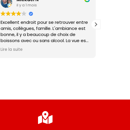
il y a 1 mois
il y 
Excellent endroit pour se retrouver entre
Super serv
amis, collègues, famille. L'ambiance est
Bonnes biè
bonne, il y a beaucoup de choix de
boissons avec ou sans alcool. La vue est
superbe. Dedans ou dehors. L'équipe est
Lire la suite
super. Les tapas sont moyennes...