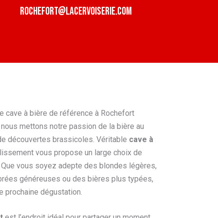
rochefort@lacervoiserie.com
re cave à bière de référence à Rochefort
, nous mettons notre passion de la bière au
de découvertes brassicoles. Véritable
cave à
blissement vous propose un large choix de
. Que vous soyez adepte des blondes légères,
rées généreuses ou des bières plus typées,
e prochaine dégustation.
t
est l’endroit idéal pour partager un moment