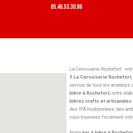
05.46.53.30.86
La Cervoiserie Rochefort : vot
À
La Cervoiserie Rochefort
service de tous les amateurs 
bière à Rochefort
, notre éta
bières crafts et artisanales
des IPA houblonnées, des amb
vous trouverez forcément votr
Notre
bar à bière à Rochefor