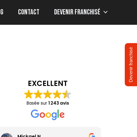
og
Contact
Devenir franchisé
Devenir franchisé
EXCELLENT
Basée sur
1 243 avis
Mickael N
Vir