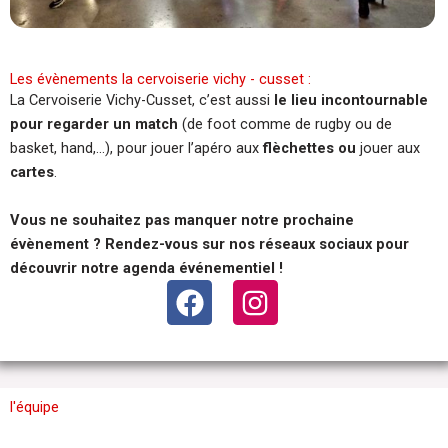
Les évènements la cervoiserie vichy - cusset :
La Cervoiserie
Vichy
-Cusset, c’est aussi
le lieu incontournable
pour regarder un match
(de foot comme de rugby ou de
basket, hand,…), pour jouer l’apéro aux
flèchettes ou
jouer aux
cartes
.
Vous ne souhaitez pas manquer notre prochaine
évènement ? Rendez-vous sur nos réseaux sociaux pour
découvrir notre agenda événementiel !
F
I
a
n
c
s
e
t
b
a
l'équipe
o
g