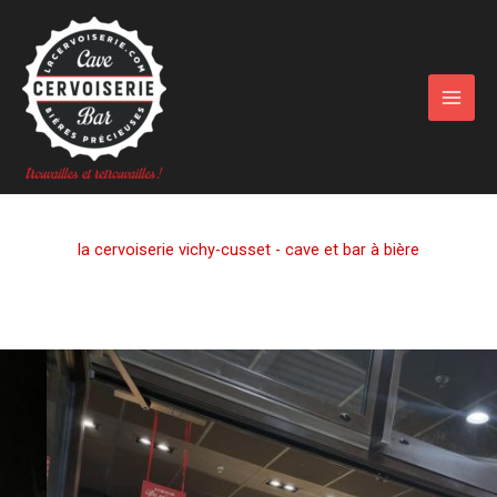
Aller
au
contenu
la cervoiserie vichy-cusset - cave et bar à bière