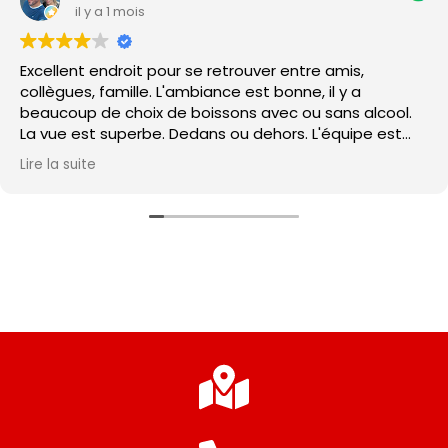
il y a 1 mois
Excellent endroit pour se retrouver entre amis,
collègues, famille. L'ambiance est bonne, il y a
beaucoup de choix de boissons avec ou sans alcool.
La vue est superbe. Dedans ou dehors. L'équipe est
super. Les tapas sont moyennes...
ire la suite